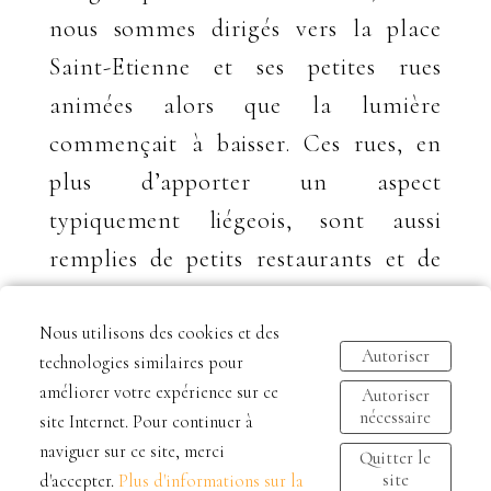
nous sommes dirigés vers la place
Saint-Etienne et ses petites rues
animées alors que la lumière
commençait à baisser. Ces rues, en
plus d’apporter un aspect
typiquement liégeois, sont aussi
remplies de petits restaurants et de
belles vitrines, idéales pour un
rendez-vous en amoureux. Nous
Nous utilisons des cookies et des
Autoriser
technologies similaires pour
avons terminé en nous réchauffant
améliorer votre expérience sur ce
Autoriser
avec un bon café, ou chocolat chaud,
nécessaire
site Internet. Pour continuer à
sur la terrasse de la Maison du Peket,
naviguer sur ce site, merci
Quitter le
site
d'accepter.
Plus d'informations sur la
qui a terminé le shooting avec sa