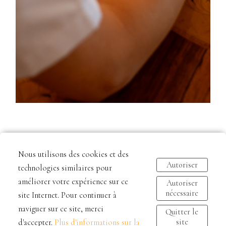
Une séance photo pour mon entreprise ? C’est
Nous utilisons des cookies et des
trop cher !
Autoriser
technologies similaires pour
20 décembre 2024
améliorer votre expérience sur ce
Autoriser
nécessaire
site Internet. Pour continuer à
Pourquoi ce prix ? Engager un photographe pour une
naviguer sur ce site, merci
Quitter le
séance branding, ce n’est pas simplemen...
site
d'accepter.
Plus d'informations sur la